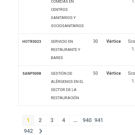
1
COMIDAS EN
CENTROS
SANITARIOS Y
SOCIOSANITARIOS
30
Vértice
Sc
SERVICIO EN
HOTR0023
1
RESTAURANTE Y
BARES
50
Vértice
Sc
GESTIÓN DE
SANP0008
1
ALÉRGENOS EN EL
SECTOR DE LA
RESTAURACIÓN
1
2
3
4
…
940
941
942