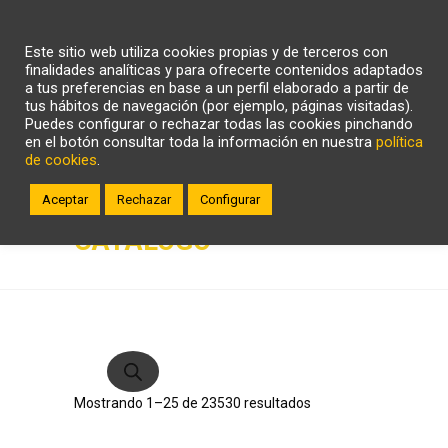
CARRITO
WHATSAPP
LLÁMANOS
Este sitio web utiliza cookies propias y de terceros con
ZONA CLIENTE
finalidades analíticas y para ofrecerte contenidos adaptados
a tus preferencias en base a un perfil elaborado a partir de
tus hábitos de navegación (por ejemplo, páginas visitadas).
Puedes configurar o rechazar todas las cookies pinchando
en el botón consultar toda la información en nuestra
política
de cookies
.
Aceptar
Rechazar
Configurar
CATÁLOGO
Búsqueda
de
productos
Ordenado
Mostrando 1–25 de 23530 resultados
por