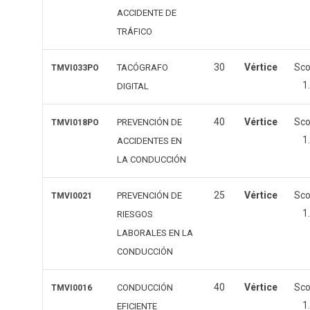
ACCIDENTE DE
TRÁFICO
30
Vértice
Sc
TACÓGRAFO
TMVI033PO
1
DIGITAL
40
Vértice
Sc
PREVENCIÓN DE
TMVI018PO
1
ACCIDENTES EN
LA CONDUCCIÓN
25
Vértice
Sc
PREVENCIÓN DE
TMVI0021
1
RIESGOS
LABORALES EN LA
CONDUCCIÓN
40
Vértice
Sc
CONDUCCIÓN
TMVI0016
1
EFICIENTE