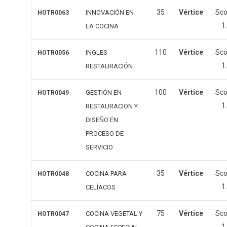
35
Vértice
Sc
INNOVACIÓN EN
HOTR0063
1
LA COCINA
110
Vértice
Sc
INGLES
HOTR0056
1
RESTAURACIÓN
100
Vértice
Sc
GESTIÓN EN
HOTR0049
1
RESTAURACION Y
DISEÑO EN
PROCESO DE
SERVICIO
35
Vértice
Sc
COCINA PARA
HOTR0048
1
CELÍACOS
75
Vértice
Sc
COCINA VEGETAL Y
HOTR0047
1