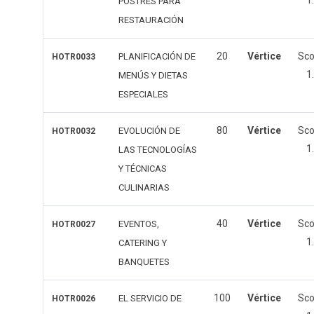
1
POSTRES PARA
RESTAURACIÓN
20
Vértice
Sc
PLANIFICACIÓN DE
HOTR0033
1
MENÚS Y DIETAS
ESPECIALES
80
Vértice
Sc
EVOLUCIÓN DE
HOTR0032
1
LAS TECNOLOGÍAS
Y TÉCNICAS
CULINARIAS
40
Vértice
Sc
EVENTOS,
HOTR0027
1
CATERING Y
BANQUETES
100
Vértice
Sc
EL SERVICIO DE
HOTR0026