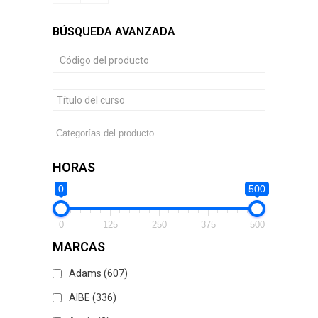
BÚSQUEDA AVANZADA
HORAS
0
500
0
125
250
375
500
MARCAS
Adams
(607)
AIBE
(336)