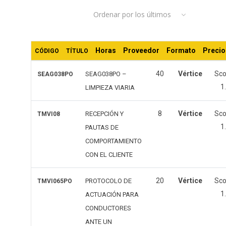
Ordenar por los últimos
los
últimos
Horas
Proveedor
Formato
Precio
CÓDIGO
TÍTULO
40
Vértice
Sc
SEAG038PO –
SEAG038PO
1
LIMPIEZA VIARIA
8
Vértice
Sc
RECEPCIÓN Y
TMVI08
1
PAUTAS DE
COMPORTAMIENTO
CON EL CLIENTE
20
Vértice
Sc
PROTOCOLO DE
TMVI065PO
1
ACTUACIÓN PARA
CONDUCTORES
ANTE UN