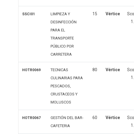
15
Vértice
Sc
LIMPIEZA Y
SSCI01
1
DESINFECCIÓN
PARA EL
TRANSPORTE
PÚBLICO POR
CARRETERA
80
Vértice
Sc
TECNICAS
HOTR0069
1
CULINARIAS PARA
PESCADOS,
CRUSTACEOS Y
MOLUSCOS
60
Vértice
Sc
GESTIÓN DEL BAR-
HOTR0067
1
CAFETERIA