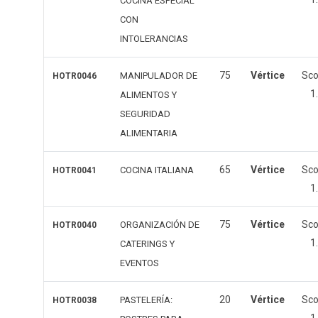
COCINA ESPECIAL
CON
INTOLERANCIAS
75
Vértice
Sc
MANIPULADOR DE
HOTR0046
1
ALIMENTOS Y
SEGURIDAD
ALIMENTARIA
65
Vértice
Sc
COCINA ITALIANA
HOTR0041
1
75
Vértice
Sc
ORGANIZACIÓN DE
HOTR0040
1
CATERINGS Y
EVENTOS
20
Vértice
Sc
PASTELERÍA:
HOTR0038