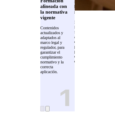
Formación
Planes
Fle
alineada con
formativos a
par
la normativa
medida
y h
vigente
Diseñamos
For
itinerarios
pres
Contenidos
formativos
blen
actualizados y
ajustados a las
adap
adaptados al
competencias,
carg
marco legal y
perfiles
ritm
regulador, para
profesionales y
la A
garantizar el
objetivos de cada
Públ
cumplimiento
entidad pública.
normativo y la
correcta
aplicación.
1
2