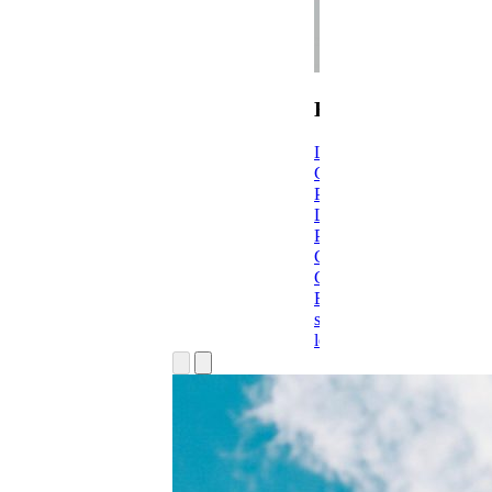
E-Learning
Linkedin Learning
Cursos Online
Powerminds
Learning Keys
Portal Para La
Ciudadanía
GESINNOVA
Explorar
soluciones e-
learning