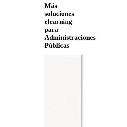
Más
soluciones
elearning
para
Administraciones
Públicas
For
pres
Forma
com
train
Expl
form
prese