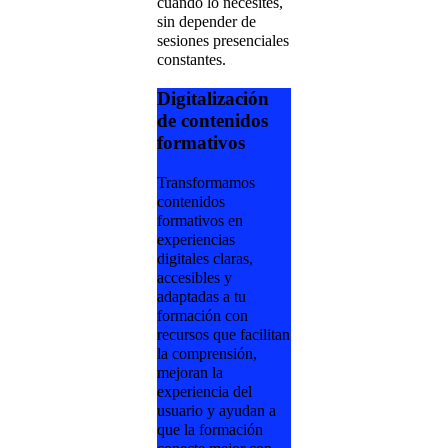
cuando lo necesites,
sin depender de
sesiones presenciales
constantes.
Digitalización
de contenidos
formativos
Transformamos
contenidos
formativos en
experiencias
digitales claras,
accesibles y
adaptadas a tu
formación con
recursos que facilitan
la comprensión,
mejoran la
experiencia del
usuario y ayudan a
que la formación