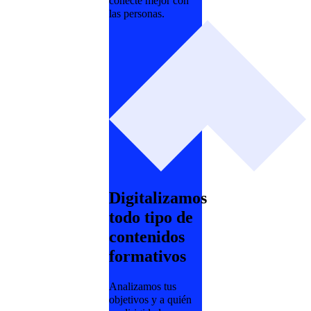
conecte mejor con
las personas.
Digitalizamos
todo tipo de
contenidos
formativos
Analizamos tus
objetivos y a quién