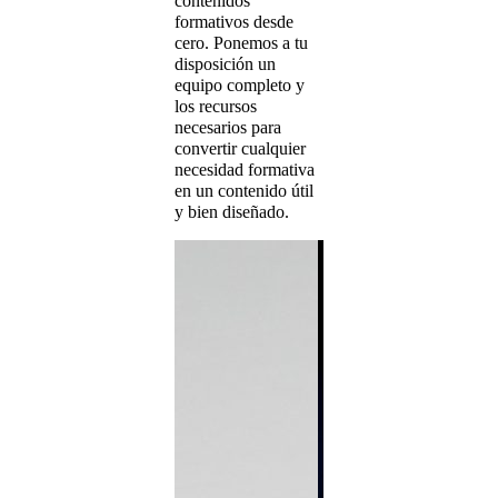
contenidos
formativos desde
cero. Ponemos a tu
disposición un
equipo completo y
los recursos
necesarios para
convertir cualquier
necesidad formativa
en un contenido útil
y bien diseñado.
Dis
Inst
Apli
criter
peda
travé
activ
práct
evalu