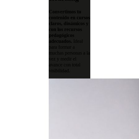
Convertimos tu
contenido en cursos
claros, dinámicos y
con los recursos
pedagógicos
adecuados.
Ideal
para formar a
muchas personas a la
vez y medir el
avance con total
visibilidad.