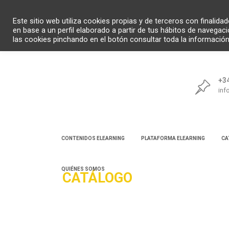
Este sitio web utiliza cookies propias y de terceros con finalid
en base a un perfil elaborado a partir de tus hábitos de navegac
las cookies pinchando en el botón consultar toda la informació
+34
inf
CONTENIDOS ELEARNING
PLATAFORMA ELEARNING
CA
QUIÉNES SOMOS
CATÁLOGO
Búsqueda