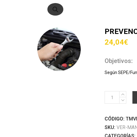
de
productos
PREVENC
24,04
€
Objetivos:
Según SEPE/Fu
PREVENCIÓN
DE
ACCIDENTES
CÓDIGO:
TMVI
EN
LA
SKU:
VER-MA
CONDUCCIÓN
CATEGORÍAS: