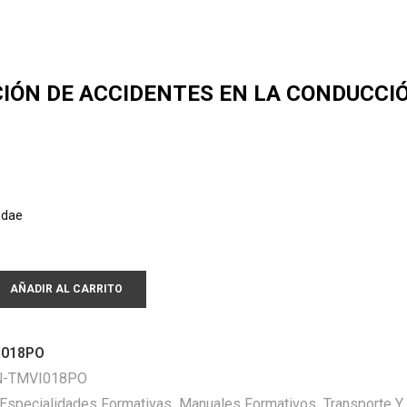
IÓN DE ACCIDENTES EN LA CONDUCCI
ndae
AÑADIR AL CARRITO
018PO
N-TMVI018PO
Especialidades Formativas
,
Manuales Formativos
,
Transporte Y