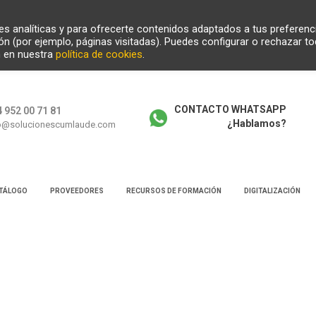
ades analíticas y para ofrecerte contenidos adaptados a tus preferenc
ión (por ejemplo, páginas visitadas). Puedes configurar o rechazar t
n en nuestra
política de cookies
.
CONTACTO WHATSAPP
 952 00 71 81
¿Hablamos?
o@solucionescumlaude.com
TÁLOGO
PROVEEDORES
RECURSOS DE FORMACIÓN
DIGITALIZACIÓN