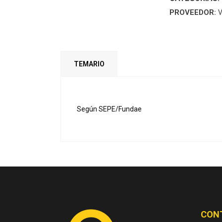
(MANUAL)
PROVEEDOR:
V
quantity
TEMARIO
Según SEPE/Fundae
CON