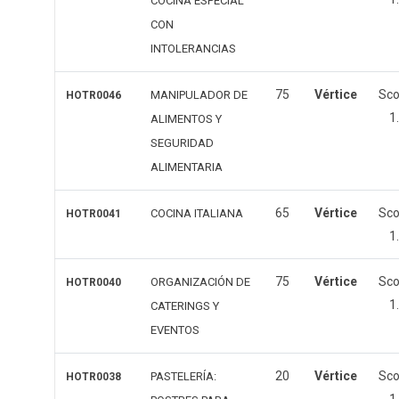
COCINA ESPECIAL
CON
INTOLERANCIAS
75
Vértice
Sc
MANIPULADOR DE
HOTR0046
1
ALIMENTOS Y
SEGURIDAD
ALIMENTARIA
65
Vértice
Sc
COCINA ITALIANA
HOTR0041
1
75
Vértice
Sc
ORGANIZACIÓN DE
HOTR0040
1
CATERINGS Y
EVENTOS
20
Vértice
Sc
PASTELERÍA:
HOTR0038