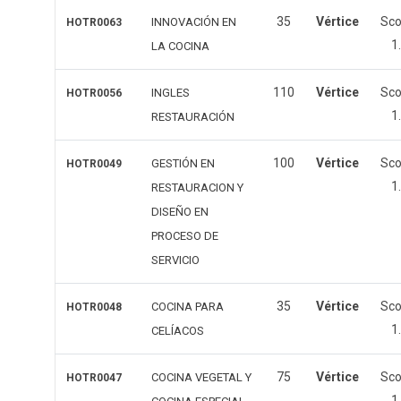
35
Vértice
Sc
INNOVACIÓN EN
HOTR0063
1
LA COCINA
110
Vértice
Sc
INGLES
HOTR0056
1
RESTAURACIÓN
100
Vértice
Sc
GESTIÓN EN
HOTR0049
1
RESTAURACION Y
DISEÑO EN
PROCESO DE
SERVICIO
35
Vértice
Sc
COCINA PARA
HOTR0048
1
CELÍACOS
75
Vértice
Sc
COCINA VEGETAL Y
HOTR0047
1