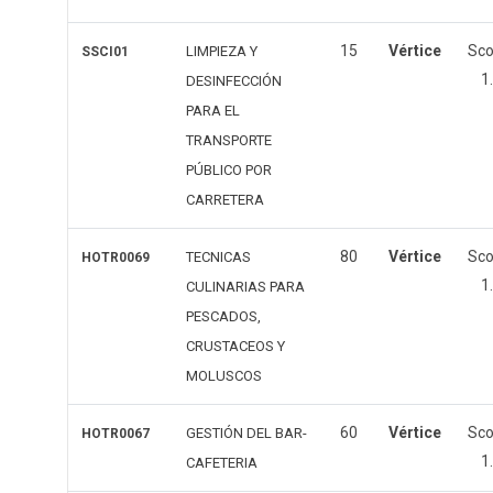
15
Vértice
Sc
LIMPIEZA Y
SSCI01
1
DESINFECCIÓN
PARA EL
TRANSPORTE
PÚBLICO POR
CARRETERA
80
Vértice
Sc
TECNICAS
HOTR0069
1
CULINARIAS PARA
PESCADOS,
CRUSTACEOS Y
MOLUSCOS
60
Vértice
Sc
GESTIÓN DEL BAR-
HOTR0067
1
CAFETERIA