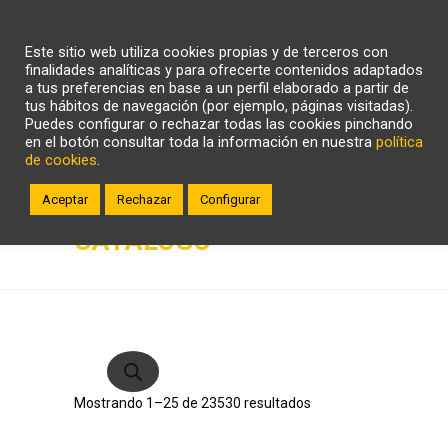
CARRITO
WHATSAPP
LLÁMANOS
Este sitio web utiliza cookies propias y de terceros con
ZONA CLIENTE
finalidades analíticas y para ofrecerte contenidos adaptados
a tus preferencias en base a un perfil elaborado a partir de
tus hábitos de navegación (por ejemplo, páginas visitadas).
Puedes configurar o rechazar todas las cookies pinchando
en el botón consultar toda la información en nuestra
política
de cookies
.
Aceptar
Rechazar
Configurar
CATÁLOGO
Búsqueda
de
productos
Ordenado
Mostrando 1–25 de 23530 resultados
por