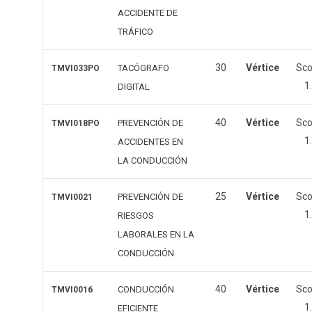
ACCIDENTE DE
TRÁFICO
30
Vértice
Sc
TACÓGRAFO
TMVI033PO
1
DIGITAL
40
Vértice
Sc
PREVENCIÓN DE
TMVI018PO
1
ACCIDENTES EN
LA CONDUCCIÓN
25
Vértice
Sc
PREVENCIÓN DE
TMVI0021
1
RIESGOS
LABORALES EN LA
CONDUCCIÓN
40
Vértice
Sc
CONDUCCIÓN
TMVI0016
1
EFICIENTE