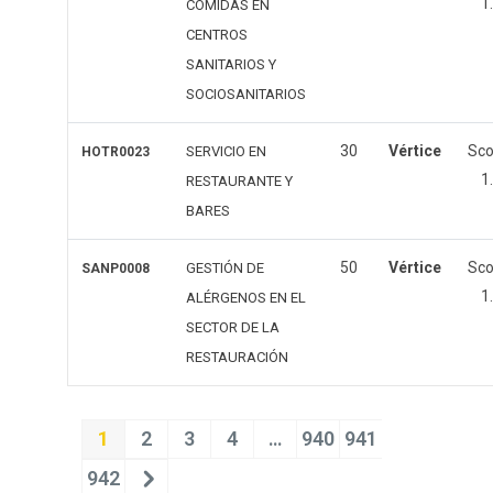
1
COMIDAS EN
CENTROS
SANITARIOS Y
SOCIOSANITARIOS
30
Vértice
Sc
SERVICIO EN
HOTR0023
1
RESTAURANTE Y
BARES
50
Vértice
Sc
GESTIÓN DE
SANP0008
1
ALÉRGENOS EN EL
SECTOR DE LA
RESTAURACIÓN
1
2
3
4
…
940
941
942