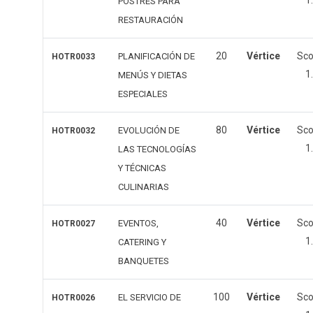
1
POSTRES PARA
RESTAURACIÓN
20
Vértice
Sc
PLANIFICACIÓN DE
HOTR0033
1
MENÚS Y DIETAS
ESPECIALES
80
Vértice
Sc
EVOLUCIÓN DE
HOTR0032
1
LAS TECNOLOGÍAS
Y TÉCNICAS
CULINARIAS
40
Vértice
Sc
EVENTOS,
HOTR0027
1
CATERING Y
BANQUETES
100
Vértice
Sc
EL SERVICIO DE
HOTR0026