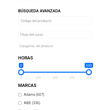
BÚSQUEDA AVANZADA
HORAS
0
500
0
125
250
375
500
MARCAS
Adams
(607)
AIBE
(336)