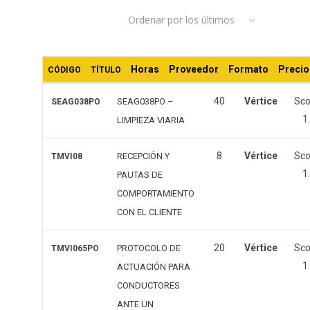
Ordenar por los últimos
los
últimos
Horas
Proveedor
Formato
Precio
CÓDIGO
TÍTULO
40
Vértice
Sc
SEAG038PO –
SEAG038PO
1
LIMPIEZA VIARIA
8
Vértice
Sc
RECEPCIÓN Y
TMVI08
1
PAUTAS DE
COMPORTAMIENTO
CON EL CLIENTE
20
Vértice
Sc
PROTOCOLO DE
TMVI065PO
1
ACTUACIÓN PARA
CONDUCTORES
ANTE UN