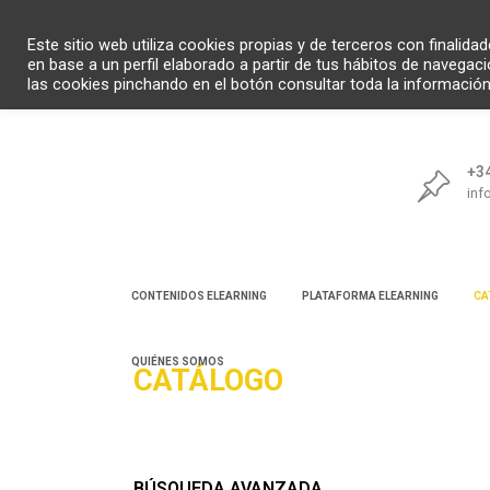
Este sitio web utiliza cookies propias y de terceros con finalid
en base a un perfil elaborado a partir de tus hábitos de navegac
las cookies pinchando en el botón consultar toda la informació
+34
inf
CONTENIDOS ELEARNING
PLATAFORMA ELEARNING
CA
QUIÉNES SOMOS
CATÁLOGO
Bú
BÚSQUEDA AVANZADA