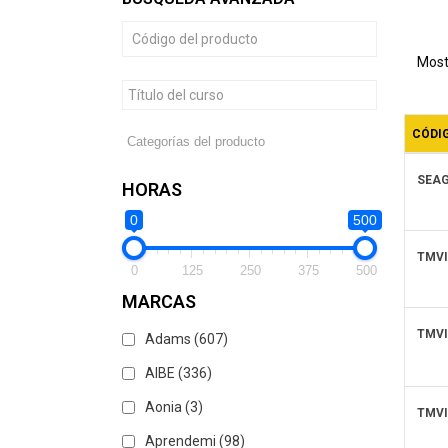
de
pro
Most
CÓDI
SEA
HORAS
0
500
TMVI
0
125
250
375
500
MARCAS
TMVI
Adams
(607)
AIBE
(336)
Aonia
(3)
TMVI
Aprendemi
(98)