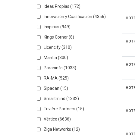
Ideas Propias
(172)
Innovación y Cualificación
(4356)
HOTR
Inxpirius
(949)
Kings Corner
(8)
HOTR
Licencify
(310)
Mantia
(300)
HOTR
Paraninfo
(1033)
RA-MA
(525)
HOTR
Sipadan
(15)
Smartmind
(1332)
Trivière Partners
(15)
HOTR
Vértice
(6636)
Ziga Networks
(12)
HOTR