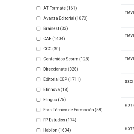
AT Formate
(161)
TMVI
Avanza Editorial
(1070)
Brainest
(33)
TMVI
CAE
(1404)
CCC
(30)
Contenidos Scorm
(128)
TMVI
Direccionate
(328)
Editorial CEP
(1711)
SSCI
Efinnova
(18)
Elingua
(75)
HOTR
Foro Técnico de Formación
(58)
FP Estudios
(174)
HOTR
Habilon
(1634)