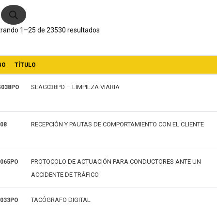
ductos
Ordenado
rando 1–25 de 23530 resultados
por
GO
TÍTULO
los
SEAG038PO – LIMPIEZA VIARIA
G038PO
últimos
RECEPCIÓN Y PAUTAS DE COMPORTAMIENTO CON EL CLIENTE
08
PROTOCOLO DE ACTUACIÓN PARA CONDUCTORES ANTE UN
065PO
ACCIDENTE DE TRÁFICO
TACÓGRAFO DIGITAL
033PO